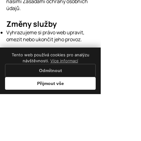
našimi Zásadami ochrany osobních
údajů.
Změny služby
Vyhrazujeme si právo web upravit,
omezit nebo ukončit jeho provoz.
Odpovědnost za škodu
Tento web používá cookies pro analýzu
návštěvnosti.
Více informací
Odpovědnost za škodu je omezena v
maximálním rozsahu povoleném
Odmítnout
právními předpisy.
Přijmout vše
Tím nejsou dotčena práva spotřebitele
podle zákona.
Rozhodné právo
ph_*
Tyto podmínky se řídí právním řádem
Analytické
České republiky.
Anonymní analýza návštěvnosti a chování na webu
Mimosoudní řešení
(PostHog)