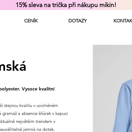
15% sleva na trička při nákupu mikin!
CENÍK
DOTAZY
KONTAK
mská
olyester. Vysoce kvalitní
í stejnou kvalitu v uvolněném
á gramáž a absence šňůrek v kapuci
 aktuálně největším trendem v
neuvěřitelně jemná na dotek,