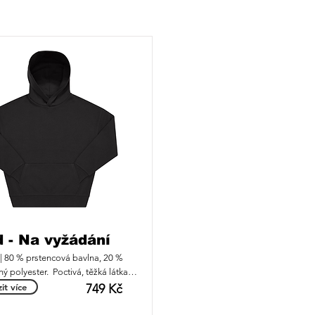
 - Na vyžádání
| 80 % prstencová bavlna, 20 % 
ý polyester.  Poctivá, těžká látka, 
y předeprané bavlně zaručuje 
it více
749 Kč
 jemnost, stálost tvaru a odolnost 
lkování.