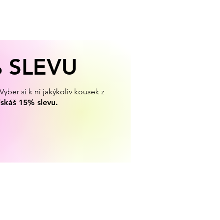
% SLEVU
yber si k ní jakýkoliv kousek z
ískáš 15% slevu.