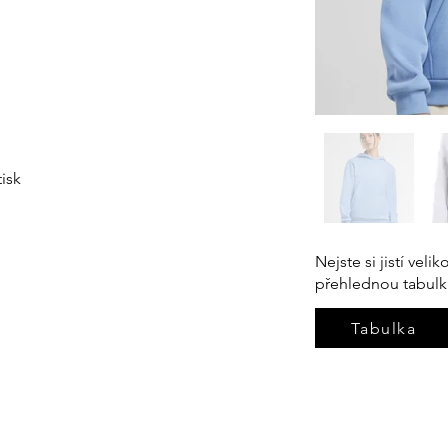
isk
Nejste si jistí vel
přehlednou tabulk
Tabulka