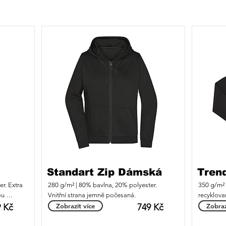
Standart Zip Dámská
Trend
. Extra 
280 g/m² | 80% bavlna, 20% polyester. 
350 g/m² 
u 
Vnitřní strana jemně počesaná.
recyklovan
která dík
 Kč
Zobrazit více
749 Kč
Zobraz
maximální
proti žmo