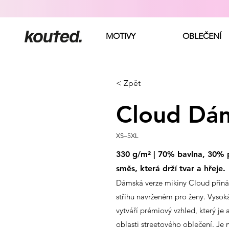
MOTIVY
OBLEČENÍ
< Zpět
Cloud Dá
XS–5XL
330 g/m² | 70% bavlna, 30% p
směs, která drží tvar a hřeje.
Dámská verze mikiny Cloud přináš
střihu navrženém pro ženy. Vysok
vytváří prémiový vzhled, který je
oblasti streetového oblečení. Je 