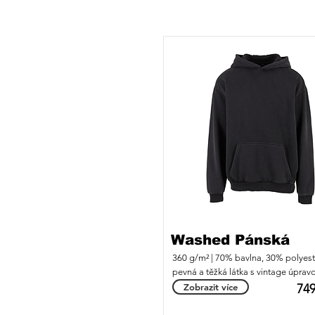
Washed Pánská
360 g/m² | 70% bavlna, 30% polyester
pevná a těžká látka s vintage úpravo
stonewash.
Zobrazit více
749