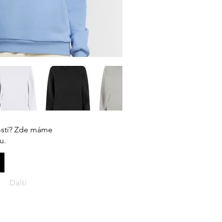
ikostí? Zde máme
u.
Další