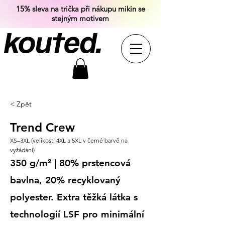
15% sleva na trička při nákupu mikin se
stejným motivem
< Zpět
Trend Crew
XS–3XL (velikosti 4XL a 5XL v černé barvě na
vyžádání)
350 g/m² | 80% prstencová
bavlna, 20% recyklovaný
polyester. Extra těžká látka s
technologií LSF pro minimální